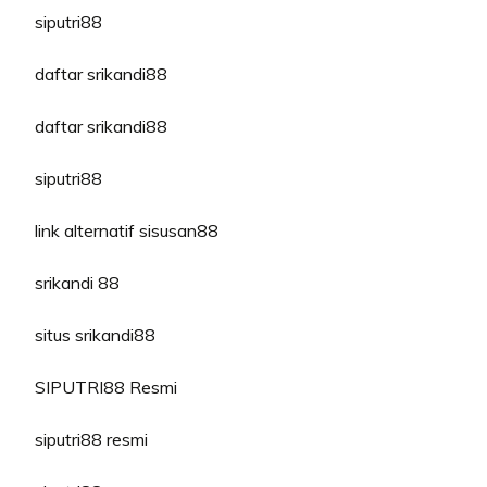
siputri88
daftar srikandi88
daftar srikandi88
siputri88
link alternatif sisusan88
srikandi 88
situs srikandi88
SIPUTRI88 Resmi
siputri88 resmi