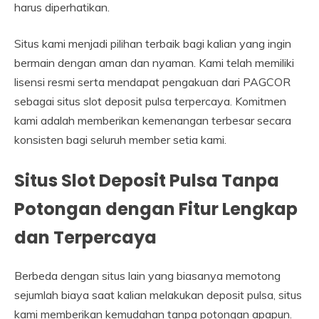
harus diperhatikan.
Situs kami menjadi pilihan terbaik bagi kalian yang ingin
bermain dengan aman dan nyaman. Kami telah memiliki
lisensi resmi serta mendapat pengakuan dari PAGCOR
sebagai situs slot deposit pulsa terpercaya. Komitmen
kami adalah memberikan kemenangan terbesar secara
konsisten bagi seluruh member setia kami.
Situs Slot Deposit Pulsa Tanpa
Potongan dengan Fitur Lengkap
dan Terpercaya
Berbeda dengan situs lain yang biasanya memotong
sejumlah biaya saat kalian melakukan deposit pulsa, situs
kami memberikan kemudahan tanpa potongan apapun.