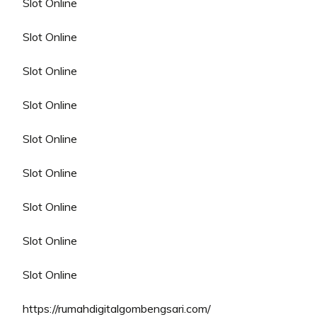
Slot Online
Slot Online
Slot Online
Slot Online
Slot Online
Slot Online
Slot Online
Slot Online
Slot Online
https://rumahdigitalgombengsari.com/