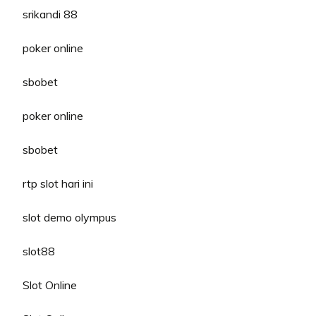
srikandi 88
poker online
sbobet
poker online
sbobet
rtp slot hari ini
slot demo olympus
slot88
Slot Online