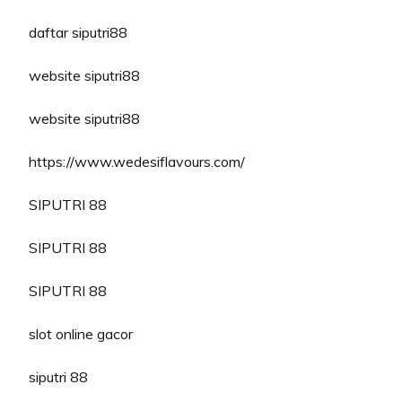
daftar siputri88
website siputri88
website siputri88
https://www.wedesiflavours.com/
SIPUTRI 88
SIPUTRI 88
SIPUTRI 88
slot online gacor
siputri 88