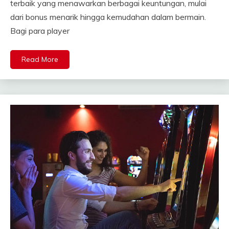
terbaik yang menawarkan berbagai keuntungan, mulai
dari bonus menarik hingga kemudahan dalam bermain.
Bagi para player
Read More