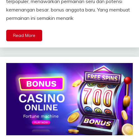
terpopuler, menawarkan permainan seru dan potensi
kemenangan besar. bonus anggota baru. Yang membuat
permainan ini semakin menarik
Read More