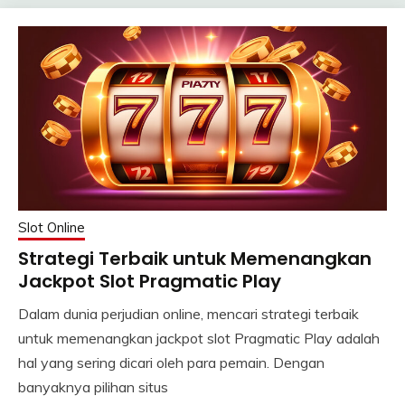
Slot Online
Strategi Terbaik untuk Memenangkan
Jackpot Slot Pragmatic Play
Dalam dunia perjudian online, mencari strategi terbaik
untuk memenangkan jackpot slot Pragmatic Play adalah
hal yang sering dicari oleh para pemain. Dengan
banyaknya pilihan situs