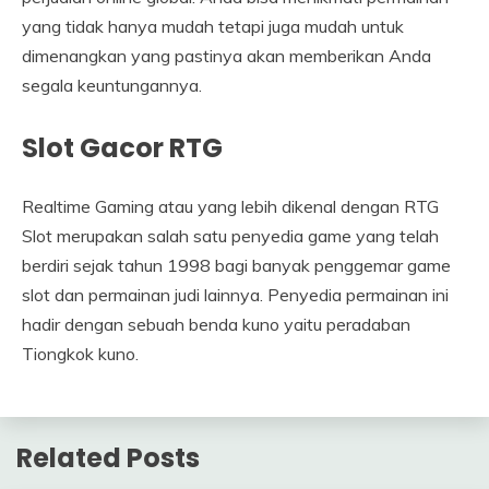
yang tidak hanya mudah tetapi juga mudah untuk
dimenangkan yang pastinya akan memberikan Anda
segala keuntungannya.
Slot Gacor RTG
Realtime Gaming atau yang lebih dikenal dengan RTG
Slot merupakan salah satu penyedia game yang telah
berdiri sejak tahun 1998 bagi banyak penggemar game
slot dan permainan judi lainnya. Penyedia permainan ini
hadir dengan sebuah benda kuno yaitu peradaban
Tiongkok kuno.
Related Posts