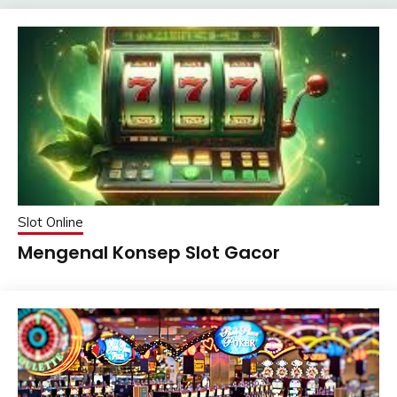
Slot Online
Mengenal Konsep Slot Gacor