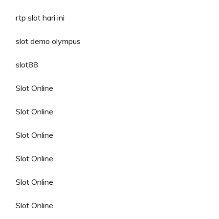
rtp slot hari ini
slot demo olympus
slot88
Slot Online
Slot Online
Slot Online
Slot Online
Slot Online
Slot Online