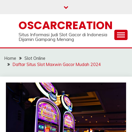
Skip
to
content
OSCARCREATION
Situs Informasi Judi Slot Gacor di Indonesia
Dijamin Gampang Menang
Home
Slot Online
Daftar Situs Slot Maxwin Gacor Mudah 2024