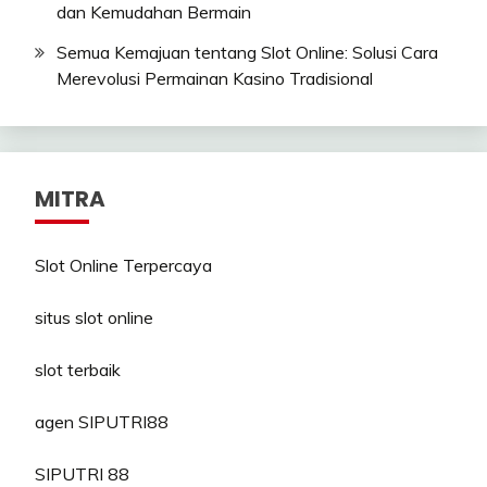
dan Kemudahan Bermain
Semua Kemajuan tentang Slot Online: Solusi Cara
Merevolusi Permainan Kasino Tradisional
MITRA
Slot Online Terpercaya
situs slot online
slot terbaik
agen SIPUTRI88
SIPUTRI 88