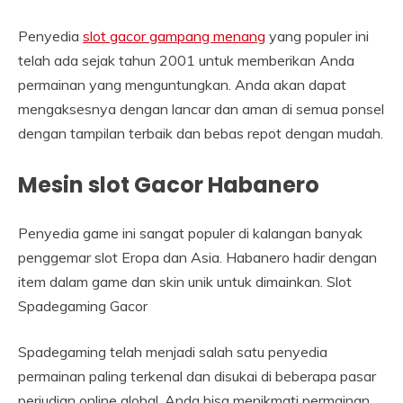
Penyedia
slot gacor gampang menang
yang populer ini
telah ada sejak tahun 2001 untuk memberikan Anda
permainan yang menguntungkan. Anda akan dapat
mengaksesnya dengan lancar dan aman di semua ponsel
dengan tampilan terbaik dan bebas repot dengan mudah.
Mesin slot Gacor Habanero
Penyedia game ini sangat populer di kalangan banyak
penggemar slot Eropa dan Asia. Habanero hadir dengan
item dalam game dan skin unik untuk dimainkan. Slot
Spadegaming Gacor
Spadegaming telah menjadi salah satu penyedia
permainan paling terkenal dan disukai di beberapa pasar
perjudian online global. Anda bisa menikmati permainan