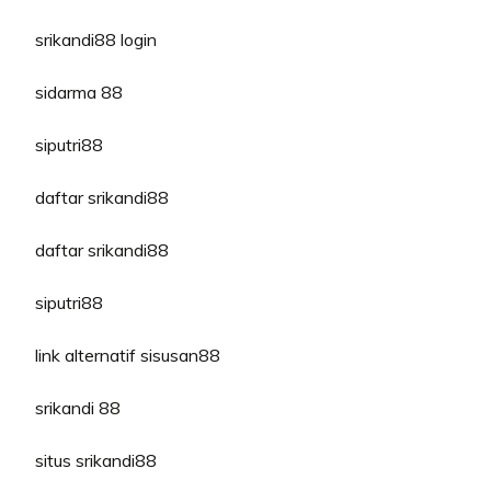
srikandi88 login
sidarma 88
siputri88
daftar srikandi88
daftar srikandi88
siputri88
link alternatif sisusan88
srikandi 88
situs srikandi88