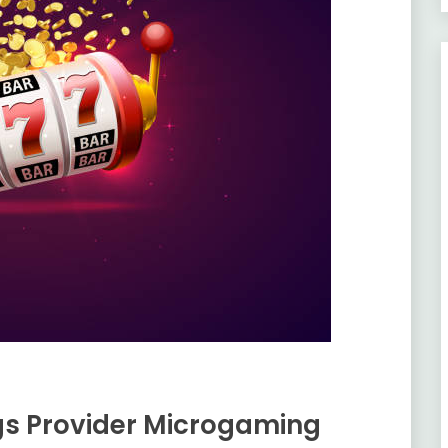
ings Provider Microgaming