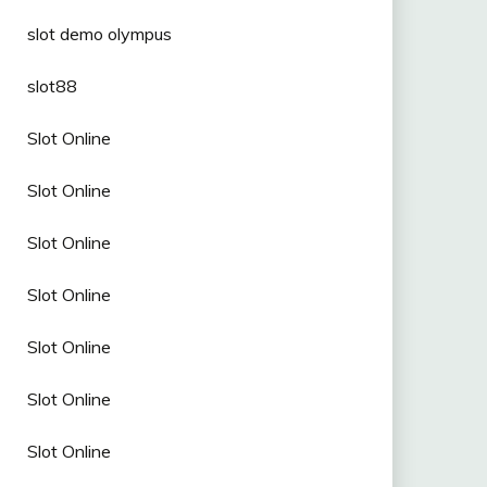
slot demo olympus
slot88
Slot Online
Slot Online
Slot Online
Slot Online
Slot Online
Slot Online
Slot Online