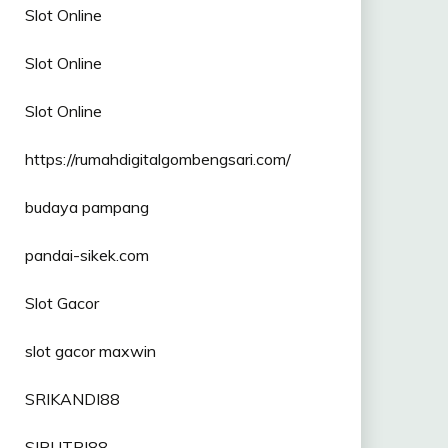
Slot Online
Slot Online
Slot Online
https://rumahdigitalgombengsari.com/
budaya pampang
pandai-sikek.com
Slot Gacor
slot gacor maxwin
SRIKANDI88
SIPUTRI88