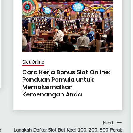
Slot Online
Cara Kerja Bonus Slot Online:
Panduan Pemula untuk
Memaksimalkan
Kemenangan Anda
Next:
o
Langkah Daftar Slot Bet Kecil 100, 200, 500 Perak