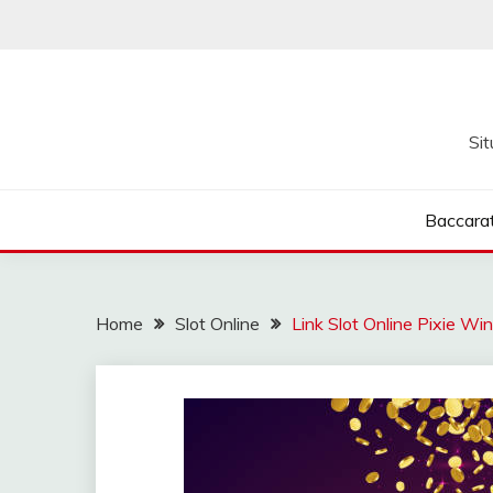
Skip
to
content
Sit
Baccarat
Home
Slot Online
Link Slot Online Pixie W