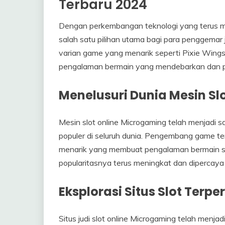
Terbaru 2024
Dengan perkembangan teknologi yang terus maj
salah satu pilihan utama bagi para penggemar 
varian game yang menarik seperti Pixie Wing
pengalaman bermain yang mendebarkan dan p
Menelusuri Dunia Mesin Sl
Mesin slot online Microgaming telah menjadi sa
populer di seluruh dunia. Pengembang game te
menarik yang membuat pengalaman bermain sem
popularitasnya terus meningkat dan dipercaya 
Eksplorasi Situs Slot Terp
Situs judi slot online Microgaming telah menjadi